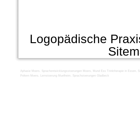
Logopädische Praxi
Site
Aphasie Moers
,
Sprachentwicklungsstoerungen Moers
,
Mund Ess Trinktherapie in Essen
,
S
Poltern Moers
,
Lernstoerung Muelheim
,
Sprachstoerungen Gladbeck