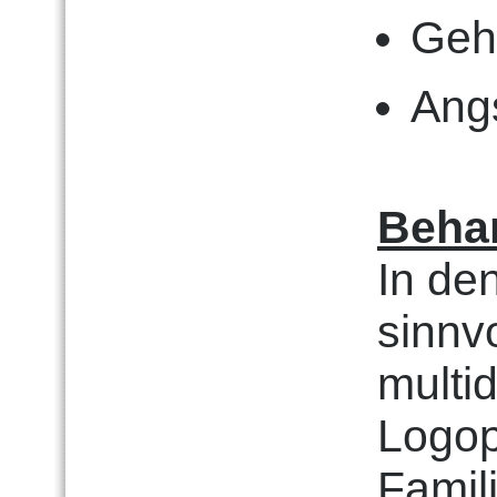
Geh
Ang
Beha
In den
sinnvo
multi
Logo
Famil