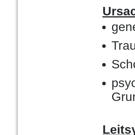
Ursa
gene
Tra
Sch
psyc
Gru
Leits