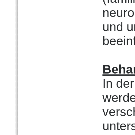
neuro
und u
beeinf
Beha
In de
werde
versc
unter