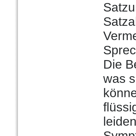
Satzu
Satza
Verme
Sprec
Die B
was s
könne
flüss
leiden
Sympto