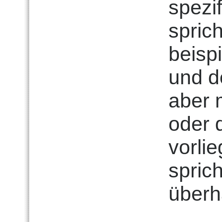
spezi
spric
beisp
und d
aber 
oder 
vorli
sprich
überh