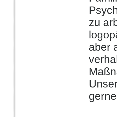
Psych
zu ar
logop
aber 
verha
Maßna
Unser
gerne