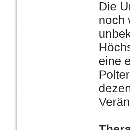
Die U
noch 
unbek
Höchs
eine 
Polte
dezen
Verän
Thera