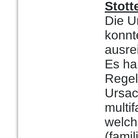
Stott
Die U
konnt
ausre
Es ha
Regel
Ursac
multi
welch
(famil