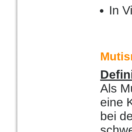
In V
Muti
Defin
Als M
eine 
bei de
schwe