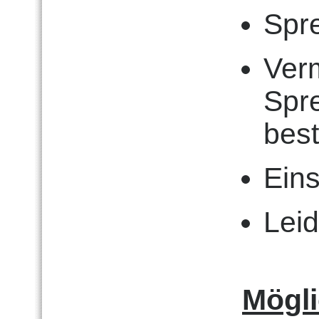
Spr
Ver
Spre
bes
Eins
Lei
Mögl