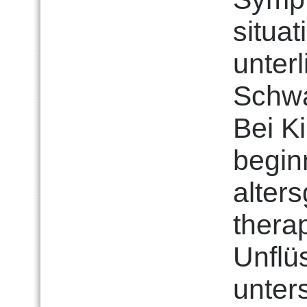
situa
unterl
Schw
Bei Ki
begin
alter
thera
Unflü
unter