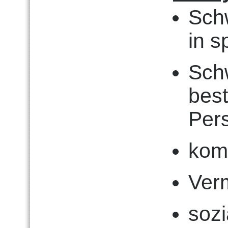
Schw
in s
Sch
best
Per
kom
Verm
soz