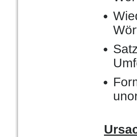
Wie
Wört
Sat
Umf
For
uno
Ursa