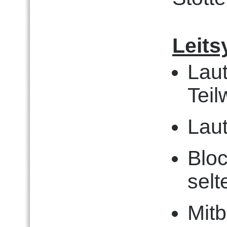
Leit
Laut
Tei
Lau
Bloc
selt
Mit