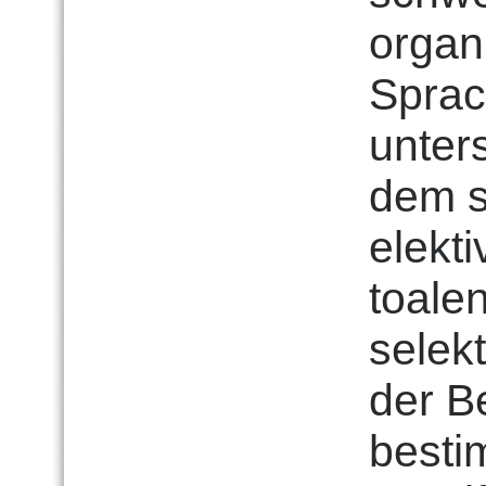
organ
Sprac
unter
dem s
elekt
toale
selek
der B
besti