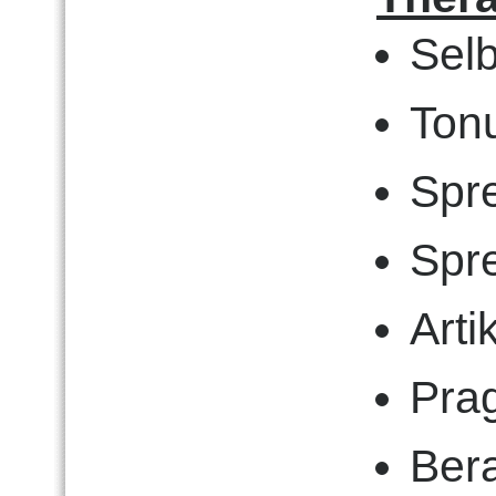
Sel
Tonu
Spr
Spr
Arti
Pra
Ber