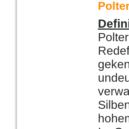
Polte
Defin
Polter
Redef
geken
undeu
verwa
Silbe
hohe