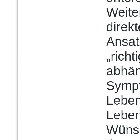
Weite
direk
Ansat
„richt
abhän
Sympt
Leben
Lebe
Wünsc