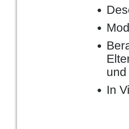
Dese
Modi
Bera
Elte
und
In V