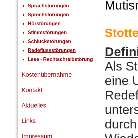
Muti
Sprachstörungen
Sprechstörungen
Hörstörungen
Stott
Stimmstörungen
Schluckstörungen
Defin
Redeflussstörungen
Lese - Rechtschreibstörung
Als S
Kostenübernahme
eine 
Kontakt
Redef
Aktuelles
unter
durch 
Links
Impressum