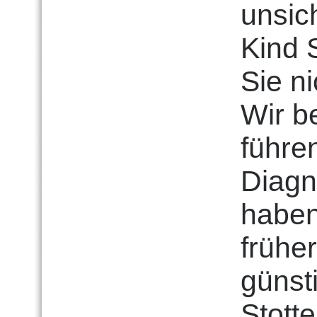
unsic
Kind S
Sie ni
Wir b
führe
Diagn
haben
frühe
günst
Stotte