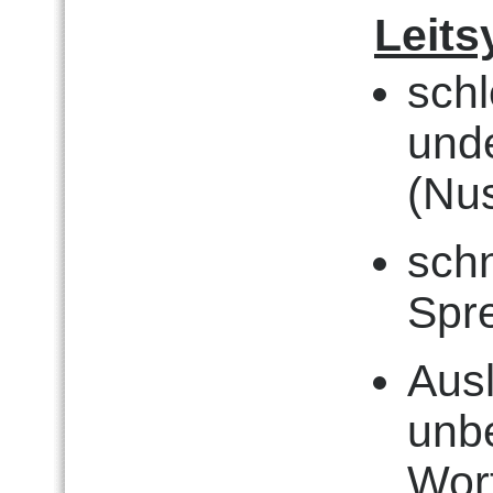
Leit
schl
und
(Nu
schn
Spr
Ausl
unbe
Wor