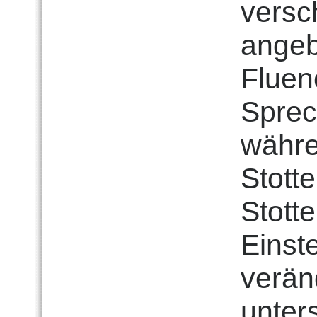
versc
angeb
Fluen
Sprec
währe
Stott
Stotte
Einst
verän
unter