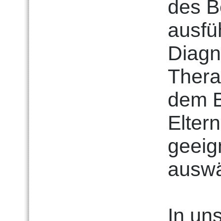
des B
ausfü
Diagn
Thera
dem B
Elter
geeig
auswä
In uns