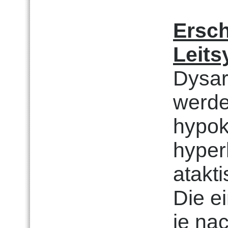
Ersc
Leit
Dysar
werde
hypoki
hyper
atakt
Die e
je na