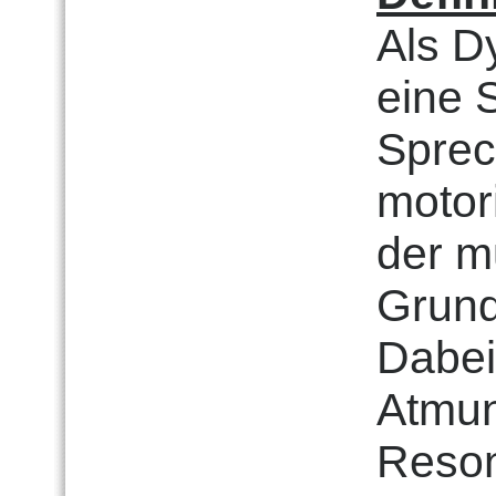
Als D
eine 
Sprec
motor
der m
Grund
Dabei
Atmun
Reson