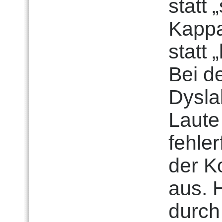
statt 
Kappa
statt
Bei d
Dysla
Laute
fehler
der K
aus. 
durch