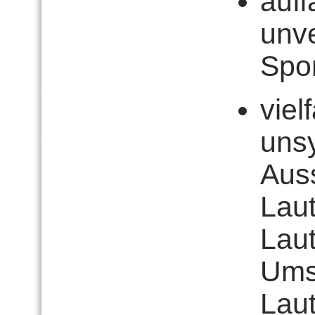
auffä
unve
Spo
viel
uns
Aus
Lau
Lau
Umst
Laut