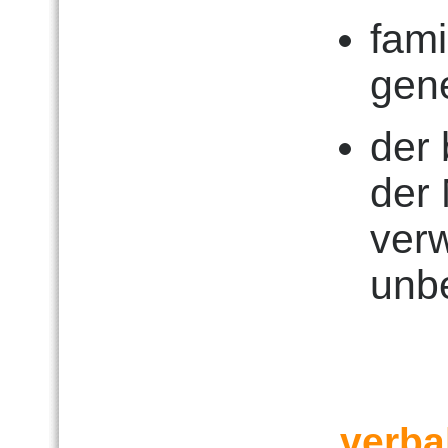
fami
gen
der 
der 
verw
unb
verba