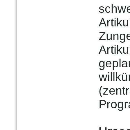
schwe
Artiku
Zunge
Artik
gepla
willkü
(zentr
Progr