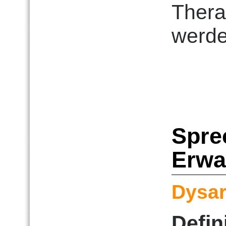
Thera
werde
Spre
Erwa
Dysar
Defin