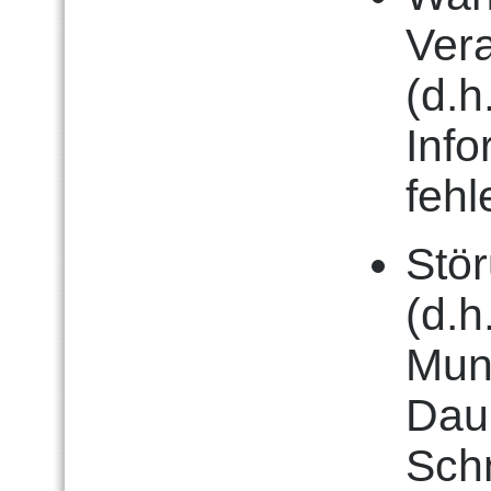
Ver
(d.h
Inf
fehl
Stö
(d.
Mun
Dau
Schn