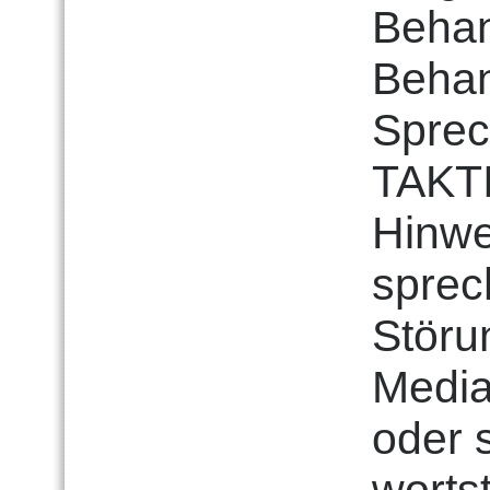
Behan
Behan
Sprec
TAKTI
Hinwe
sprec
Störu
Media
oder 