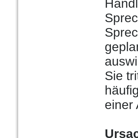
Handl
Sprec
Sprec
gepla
auswi
Sie tr
häufi
einer
Ursa