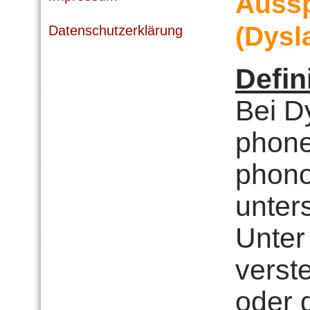
Auss
(Dysl
Datenschutzerklärung
Defin
Bei D
phone
phono
unter
Unte
verst
oder 