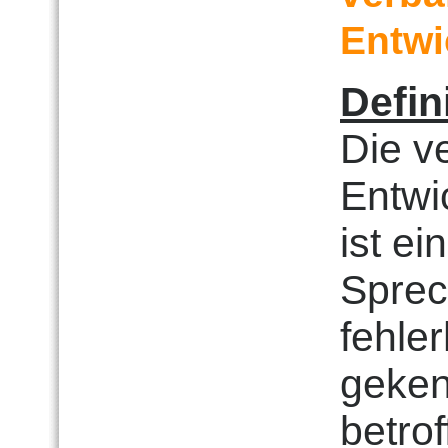
Entwi
Defin
Die v
Entwi
ist ei
Sprec
fehle
geken
betrof