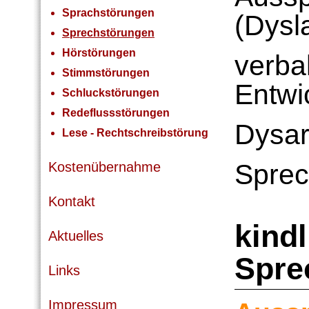
Sprachstörungen
(Dysla
Sprechstörungen
Hörstörungen
verba
Stimmstörungen
Entwi
Schluckstörungen
Redeflussstörungen
Dysar
Lese - Rechtschreibstörung
Sprec
Kostenübernahme
Kontakt
kind
Aktuelles
Spre
Links
Impressum