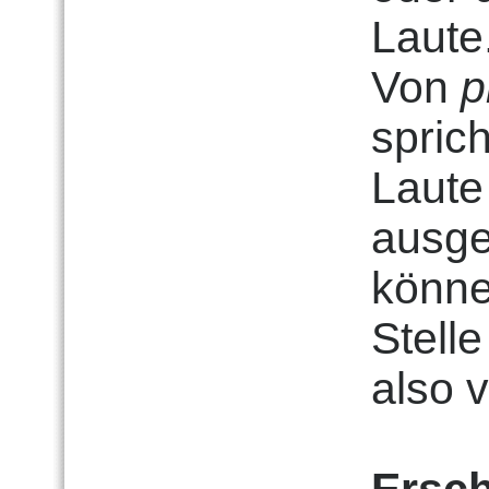
Laute
Von
p
spric
Laute
ausge
könne
Stell
also 