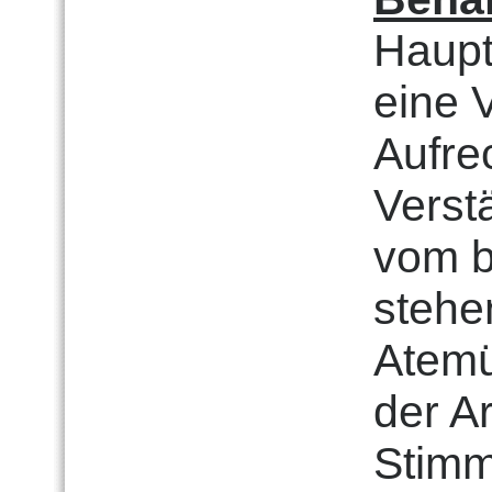
Haupt
eine 
Aufre
Verst
vom b
stehe
Atemü
der Ar
Stim