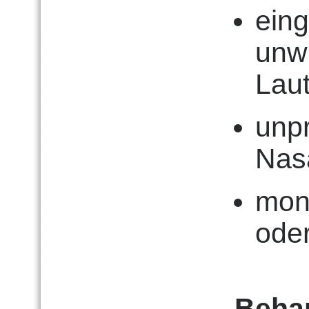
eing
unwi
Lau
unpr
Nasa
mon
oder
Beha