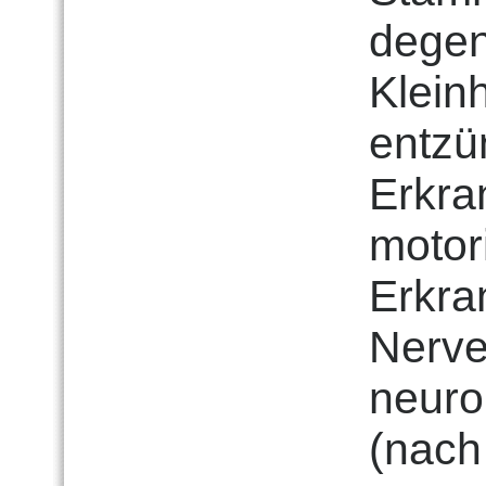
degen
Klein
entzü
Erkra
motor
Erkra
Nerve
neuro
(nach 