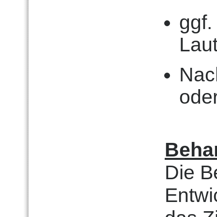
ggf.
Laut
Nac
oder
Beha
Die B
Entwi