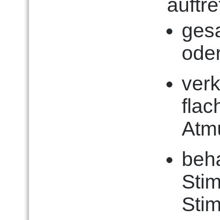
auftre
ges
ode
ver
fla
Atm
beh
Sti
Stim