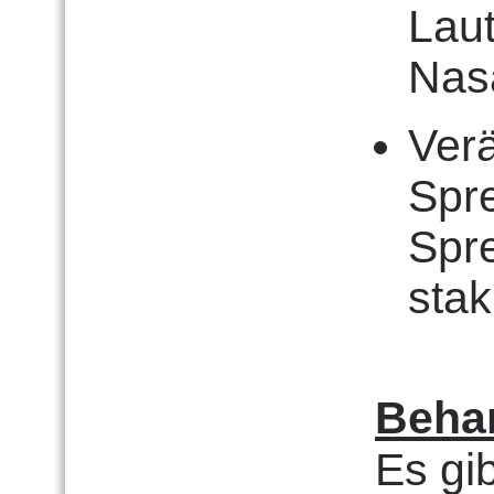
Lau
Nas
Ver
Spre
Spr
stak
Beha
Es gi