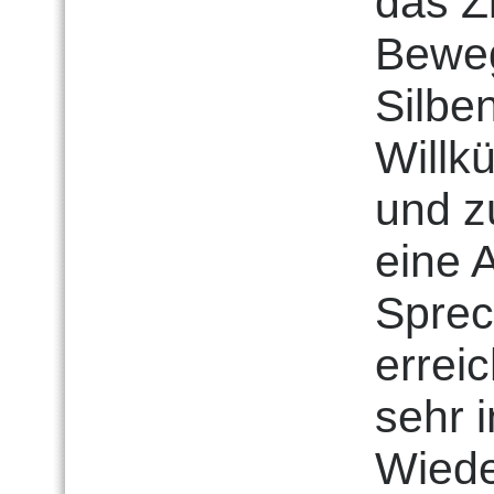
das Z
Beweg
Silbe
Willk
und z
eine 
Spre
errei
sehr 
Wiede