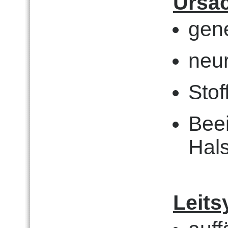
Ursa
gen
neur
Sto
Beei
Hals
Leit