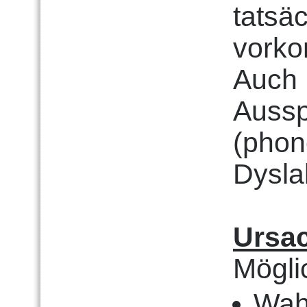
tatsä
vorko
Auch 
Aussp
(phon
Dysla
Ursa
Mögli
Wah