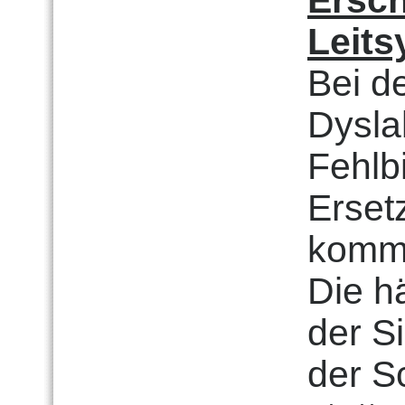
Ersc
Leit
Bei d
Dysla
Fehlb
Erset
komm
Die h
der S
der S