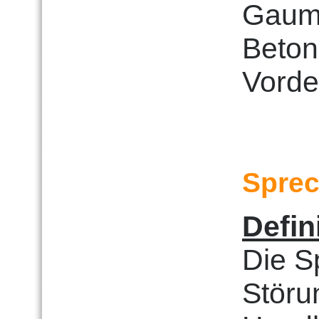
Gaume
Beto
Vorde
Sprec
Defin
Die S
Störu