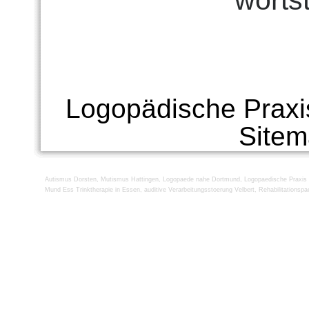
wortst
Logopädische Praxi
Site
Autismus Dorsten
,
Mutismus Hattingen
,
Logopaede nahe Dortmund
,
Logopaedische Praxis
Mund Ess Trinktherapie in Essen
,
auditive Verarbeitungsstoerung Velbert
,
Rehabilitationsp