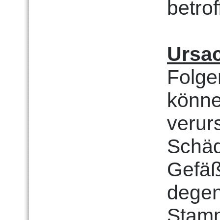
betrof
Ursa
Folge
könne
verur
Schäd
Gefäß
degen
Stamm