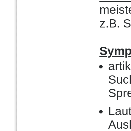
meist
z.B. S
Symp
arti
Suc
Spr
Laut
Ausl