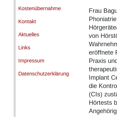
Kostenübernahme
Frau Bagus
Phoniatri
Kontakt
Hörgerätea
Aktuelles
von Hörst
Wahrnehmu
Links
eröffnete
Praxis und
Impressum
therapeut
Datenschutzerklärung
Implant Ce
die Kontr
(CIs) zus
Hörtests b
Angehörig