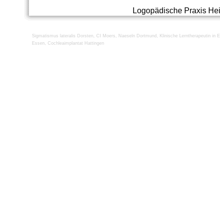
Logopädische Praxis He
Sigmatismus lateralis Dorsten
,
CI Moers
,
Naeseln Dortmund
,
Klinische Lerntherapeutin in 
Essen
,
Cochleaimplantat Hattingen