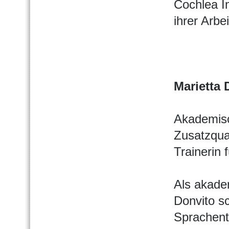
Cochlea I
ihrer Arbei
Marietta 
Akademisc
Zusatzqual
Trainerin 
Als akade
Donvito s
Sprachent